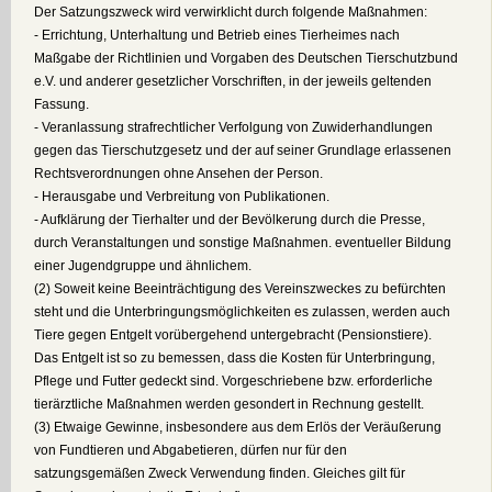
Der Satzungszweck wird verwirklicht durch folgende Maßnahmen:
- Errichtung, Unterhaltung und Betrieb eines Tierheimes nach
Maßgabe der Richtlinien und Vorgaben des Deutschen Tierschutzbund
e.V. und anderer gesetzlicher Vorschriften, in der jeweils geltenden
Fassung.
- Veranlassung strafrechtlicher Verfolgung von Zuwiderhandlungen
gegen das Tierschutzgesetz und der auf seiner Grundlage erlassenen
Rechtsverordnungen ohne Ansehen der Person.
- Herausgabe und Verbreitung von Publikationen.
- Aufklärung der Tierhalter und der Bevölkerung durch die Presse,
durch Veranstaltungen und sonstige Maßnahmen. eventueller Bildung
einer Jugendgruppe und ähnlichem.
(2) Soweit keine Beeinträchtigung des Vereinszweckes zu befürchten
steht und die Unterbringungsmöglichkeiten es zulassen, werden auch
Tiere gegen Entgelt vorübergehend untergebracht (Pensionstiere).
Das Entgelt ist so zu bemessen, dass die Kosten für Unterbringung,
Pflege und Futter gedeckt sind. Vorgeschriebene bzw. erforderliche
tierärztliche Maßnahmen werden gesondert in Rechnung gestellt.
(3) Etwaige Gewinne, insbesondere aus dem Erlös der Veräußerung
von Fundtieren und Abgabetieren, dürfen nur für den
satzungsgemäßen Zweck Verwendung finden. Gleiches gilt für