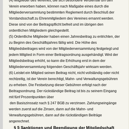
(4) Mitglieder des Vereines, die sich besondere Verdienste um den
Verein erworben haben, können nach Maßgabe eines durch die
Mitgliederversammlung bestimmten Reglement durch Beschluß der
Vorstandsschaft zu Ehrenmitgliedern des Vereines ernannt werden.
Diese sind von der Beitragspflicht befreit und im übrigen den
ordentlichen Mitgliedern gleichgestellt.
(5) Ordentliche Mitglieder haben einen Jahresbeitrag zu entrichten, der
zu Beginn des Geschäftsjahres fällig wird. Die Höhe des
Mitgliedsbeitrages wird von der Mitgliederversammlung festgelegt und
jedem Mitglied in Form einer Beitragsordnung ausgehändigt. Wird der
Mitgliedsbeitrag erhöht, so kann die Erhöhung erst in dem der
Mitgliederversammlung folgenden Geschäftsjahr wirksam werden.
(6) Leistet ein Mitglied seinen Beitrag nicht, nicht vollständig oder nicht
rechtzeitig, ist der Verein berechtigt, Mahn- und Verwaltungsgebühren
zu erheben. Die Festsetzung dieser Gebühren erfolgt nach der
Beitragsordnung. Der rückständige Beitrag ist bis zu seinem Eingang
mit fünf Prozentpunkten über
den Basiszinssatz nach § 247 BGB zu verzinsen. Zahlungseingänge
werden zuerst auf die Zinsen, dann auf die Mahn- und
Verwaltungsgebühren, dann auf die rückständigen Beiträge
angerechnet.
§ 5 Sanktionen und Beendigung der Mitgliedschaft