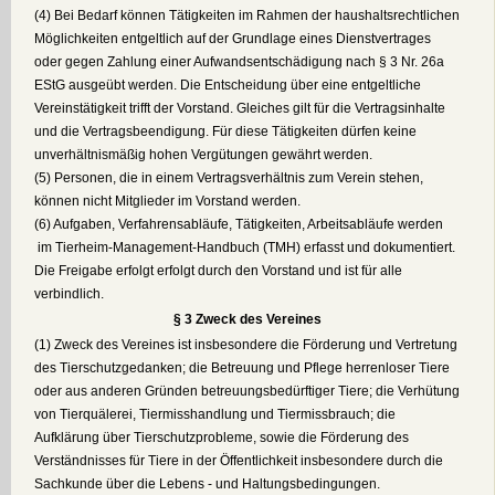
(4) Bei Bedarf können Tätigkeiten im Rahmen der haushaltsrechtlichen
Möglichkeiten entgeltlich auf der Grundlage eines Dienstvertrages
oder gegen Zahlung einer Aufwandsentschädigung nach § 3 Nr. 26a
EStG ausgeübt werden. Die Entscheidung über eine entgeltliche
Vereinstätigkeit trifft der Vorstand. Gleiches gilt für die Vertragsinhalte
und die Vertragsbeendigung. Für diese Tätigkeiten dürfen keine
unverhältnismäßig hohen Vergütungen gewährt werden.
(5) Personen, die in einem Vertragsverhältnis zum Verein stehen,
können nicht Mitglieder im Vorstand werden.
(6) Aufgaben, Verfahrensabläufe, Tätigkeiten, Arbeitsabläufe werden
im Tierheim-Management-Handbuch (TMH) erfasst und dokumentiert.
Die Freigabe erfolgt erfolgt durch den Vorstand und ist für alle
verbindlich.
§ 3 Zweck des Vereines
(1) Zweck des Vereines ist insbesondere die Förderung und Vertretung
des Tierschutzgedanken; die Betreuung und Pflege herrenloser Tiere
oder aus anderen Gründen betreuungsbedürftiger Tiere; die Verhütung
von Tierquälerei, Tiermisshandlung und Tiermissbrauch; die
Aufklärung über Tierschutzprobleme, sowie die Förderung des
Verständnisses für Tiere in der Öffentlichkeit insbesondere durch die
Sachkunde über die Lebens - und Haltungsbedingungen.