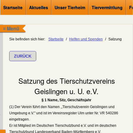
Startseite
Aktuelles
Unser Tierheim
Tiervermittlung
F
≡ Menü
Sie befinden sich hier:
Startseite
/
Helfen und Spenden
/
Satzung
ZURÜCK
Satzung des Tierschutzvereins
Geislingen u. U. e.V.
§ 1 Name, Sitz, Geschäftsjahr
(1) Der Verein führt den Namen ,,Tierschutzverein Geislingen und
Umgebung e.V." und ist im Vereinsregister Ulm unter Nr. VR 540286
.
eingetragen.
Er ist Mitglied im Deutschen Tierschutzbund e.V. und im deutschen
Tierschutzbund Landesverband Baden-Württemberg e.V.