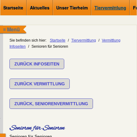
Startseite
Aktuelles
Unser Tierheim
Tiervermittlung
F
≡ Menü
Sie befinden sich hier:
Startseite
/
Tiervermittlung
/
Vermittlung
Infoseiten
/
Senioren für Senioren
ZURÜCK INFOSEITEN
ZURÜCK VERMITTLUNG
ZURÜCK, SENIORENVERMITTLUNG
.
Senioren für Senioren
Senioren für Senioren