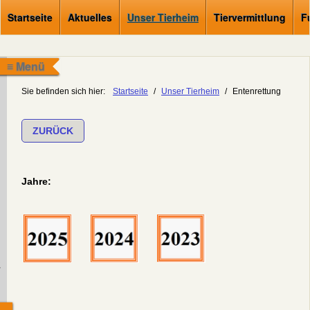
Startseite
Aktuelles
Unser Tierheim
Tiervermittlung
F
≡ Menü
Sie befinden sich hier:
Startseite
/
Unser Tierheim
/
Entenrettung
ZURÜCK
Jahre:
.