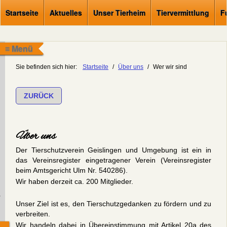
Startseite
Aktuelles
Unser Tierheim
Tiervermittlung
F
≡ Menü
Sie befinden sich hier:
Startseite
/
Über uns
/
Wer wir sind
ZURÜCK
Über uns
Der Tierschutzverein Geislingen und Umgebung ist ein in
das Vereinsregister eingetragener Verein (Vereinsregister
beim Amtsgericht Ulm Nr. 540286).
Wir haben derzeit ca. 200 Mitglieder.
.
Unser Ziel ist es, den Tierschutzgedanken zu fördern und zu
verbreiten.
Wir handeln dabei in Übereinstimmung mit Artikel 20a des