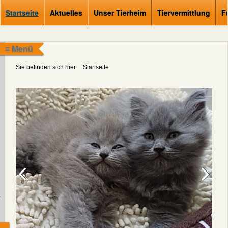
Startseite
Aktuelles
Unser Tierheim
Tiervermittlung
F
≡ Menü
Sie befinden sich hier:
Startseite
.