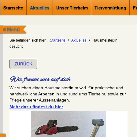
Startseite
Aktuelles
Unser Tierheim
Tiervermittlung
F
≡ Menü
Sie befinden sich hier:
Startseite
/
Aktuelles
/
Hausmeister/in
gesucht
ZURÜCK
Wir freuen uns auf dich
Wir suchen einen Hausmeister/in m.w.d. für praktische und
handwerkliche Arbeiten in und rund ums Tierheim, sowie zur
Pflege unserer Aussenanlagen.
Mehr dazu findest du hier
.